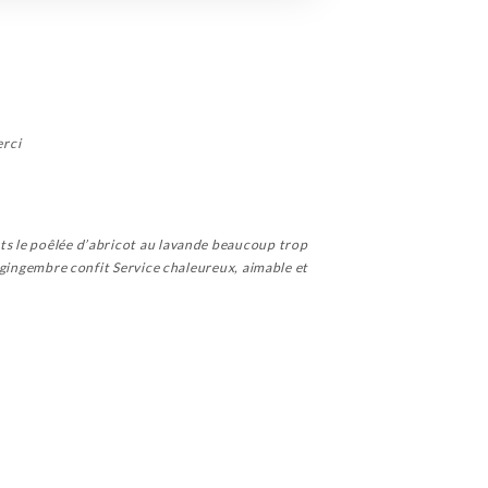
erci
rts le poêlée d’abricot au lavande beaucoup trop
le gingembre confit Service chaleureux, aimable et