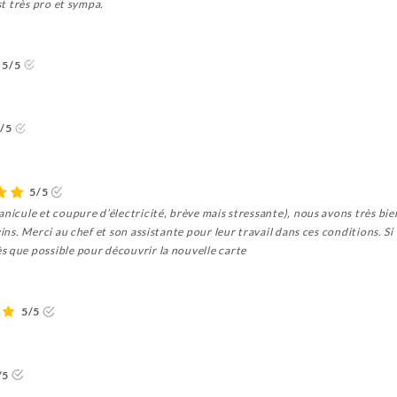
st très pro et sympa.
5/5
/5
5/5
anicule et coupure d’électricité, brève mais stressante), nous avons très bi
ins. Merci au chef et son assistante pour leur travail dans ces conditions. Si 
s que possible pour découvrir la nouvelle carte
5/5
/5