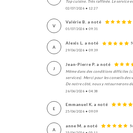
Top cuisine. Très raffinée. Le service e
02/07/2026
•
12:27
Valérie B. a noté
V
01/07/2026
•
09:31
Alexis L. a noté
5
A
29/06/2026
•
09:39
Jean-Pierre P. a noté
J
Même dans des conditions difficiles (c
services). Merci pour les conseils des v
De notre côté, nous y retournerons dè
26/06/2026
•
04:38
Emmanuel K. a noté
E
25/06/2026
•
09:09
anne M. a noté
5
A
25/06/2026
•
05:11