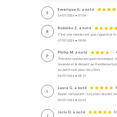
Emerique G. a noté
E
26/07/2026
•
07:06
Robinho Z. a noté
R
C'est une restaurant que j'apprécie le s
07/07/2026
•
09:00
Philip M. a noté
P
Très bon restaurant gastronomique, les
lavande et le dessert au framboise le p
au petit soin pour les clints
06/07/2026
•
08:37
Laura G. a noté
5
L
Super restaurant ! Les plats étaient e
05/07/2026
•
06:01
Joris D. a noté
5
J