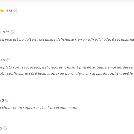
5/5
5/5
ervice est parfaite et la cuisine délicieuse rien a redire j'ai adoré se repas m
4/5
 plats sont savoureux, délicieux et joliment présenté. Seul bémol les desse
etit coulis sur le côté beaucoup trop de vinaigre et j’ai pas de tout trouvé 
/5
xcellent et un super service ! Je recommande
/5