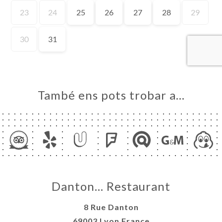
ICI
RVAR
ERIA
ENYES
RTA
ACTAR
També ens pots trobar a…
Danton… Restaurant
8 Rue Danton
69003 Lyon France