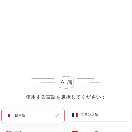
メニュー
JA
今夜の営業時間 21:30
使用する言語を選択してください：
使用する言語を選択してください：
フランス語
フランス語
日本語
日本語