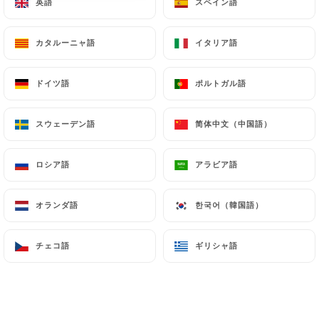
英語
英語
スペイン語
スペイン語
カタルーニャ語
カタルーニャ語
イタリア語
イタリア語
レビュー件数 713
RESTAURANT GASTRONOMIQUE
ドイツ語
ドイツ語
ポルトガル語
ポルトガル語
8 Rue Danton
69003 Lyon France
スウェーデン語
スウェーデン語
简体中文（中国語）
简体中文（中国語）
ロシア語
ロシア語
アラビア語
アラビア語
オランダ語
オランダ語
한국어（韓国語）
한국어（韓国語）
チェコ語
チェコ語
ギリシャ語
ギリシャ語
弊社について